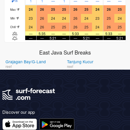
1
1
—
1
—
—
—
—
—
in
24
26
25
25
26
25
24
26
25
Max
°
F
23
26
24
24
26
24
23
25
24
Min
°
F
24
26
25
25
26
25
24
26
25
Chill
°
F
—
5:35
—
—
5:33
—
—
5:33
—
—
—
5:21
—
—
5:21
—
—
5:21
East Java Surf Breaks
Grajagan Bay/G-Land
Tanjung Kucur
reef
reef
Discover our app